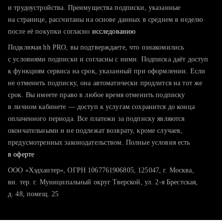
тратите много времени на поиск и вручную поднимаете
и трудоустройства. Преимущества подписки, указанные
резюме
на странице, рассчитаны на основе данных в среднем в неделю
после её покупки согласно
хотите сравнить себя с конкурентами и оценить шансы
исследованию
Подключая hh PRO, вы подтверждаете, что ознакомились
с условиями подписки и согласны с ними. Подписка даёт доступ
к функциям сервиса на срок, указанный при оформлении. Если
не отменить подписку, она автоматически продлится на тот же
срок. Вы имеете право в любое время отменить подписку
в личном кабинете — доступ к услугам сохранится до конца
оплаченного периода. Все платежи за подписку являются
окончательными и не подлежат возврату, кроме случаев,
предусмотренных законодательством. Полные условия есть
в оферте
ООО «Хэдхантер», ОГРН 1067761906805, 125047, г. Москва,
вн. тер. г. Муниципальный округ Тверской, ул. 2-я Брестская,
д. 48, помещ. 25