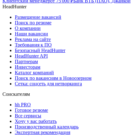
Клиентский менеджер
от
75 000
₽
Банк ВТБ (ПАО), Джанкой
HeadHunter
Размещение вакансий
Поиск по резюме
О компании
Наши вакансии
Реклама на сайте
Требования к ПО
Безопасный HeadHunter
HeadHunter API
Партнерам
Инвесторам
Каталог компаний
Поиск по вакансиям в Новоозерном
Сетка: соцсеть для нетворкинга
Соискателям
hh PRO
Готовое резюме
Все сервисы
Хочу у вас работать
Производственный календарь
Экспертная рекомендация