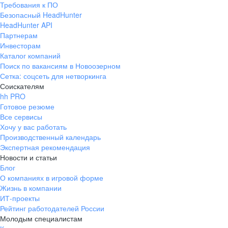
Требования к ПО
pr@ural.hh.ru
Безопасный HeadHunter
HeadHunter API
Краснодар
Партнерам
Инвесторам
ул. Янковского, д. 169, 7 этаж,
Каталог компаний
706 каб.
Поиск по вакансиям в Новоозерном
+7 861 205-55-57
Сетка: соцсеть для нетворкинга
pr@krd.hh.ru
Соискателям
hh PRO
Готовое резюме
Владивосток
Все сервисы
пер. Ланинский д. 4, офис 3.4
Хочу у вас работать
Производственный календарь
+7 423 202-33-28
Экспертная рекомендация
pr@dv.hh.ru
Новости и статьи
Блог
Новосибирск
О компаниях в игровой форме
Жизнь в компании
ул. Большевистская, д. 35,
ИТ-проекты
помещение 21
Рейтинг работодателей России
+7 383 207-94-64
Молодым специалистам