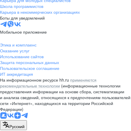
Карьера для молодых специалистов
pr@nsk.hh.ru
Школа программистов
Карьера в некоммерческих организациях
Минск
Боты для уведомлений
пр-т Дзержинского, д. 57,
10 этаж, помещение 45-1
Мобильное приложение
+375 (17)
336-03-02
Этика и комплаенс
pr@rabota.by
Оказание услуг
Использование сайтов
Алматы
Защита персональных данных
Пользовательское соглашение
пр. Абая, д. 151, БЦ Алатау,
ИТ аккредитация
12 этаж, офис 1209
На информационном ресурсе hh.ru
применяются
+7 727 232-13-13
рекомендательные технологии
(информационные технологии
pr@headhunter.com.kz
предоставления информации на основе сбора, систематизации
и анализа сведений, относящихся к предпочтениям пользователей
сети «Интернет», находящихся на территории Российской
Федерации)
Русский