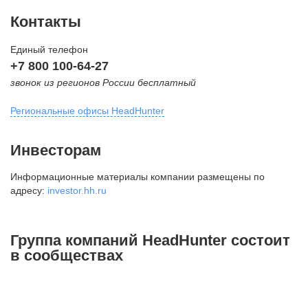
Контакты
Единый телефон
+7 800 100-64-27
звонок из регионов России бесплатный
Региональные офисы HeadHunter
Москва
Инвесторам
внутригородская территория
Информационные материалы компании размещены по
Муниципальный округ Тверской,
адресу:
investor.hh.ru
2-я Брестская ул., д. 48,
помещение 25
+7 495 974-64-27
Группа компаний HeadHunter состоит
+7 495 980-64-27
в сообществах
+7 495 134-92-24
press@hh.ru