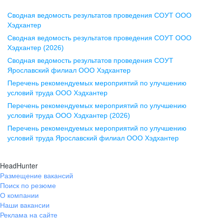
Сводная ведомость результатов проведения СОУТ ООО
Воронеж
Хэдхантер
Сводная ведомость результатов проведения СОУТ ООО
ул. Комиссаржевской, д. 10,
Хэдхантер (2026)
офис 1212
Сводная ведомость результатов проведения СОУТ
+7 473 280-05-05
Ярославский филиал ООО Хэдхантер
pr@vrn.hh.ru
Перечень рекомендуемых мероприятий по улучшению
условий труда ООО Хэдхантер
Казань
Перечень рекомендуемых мероприятий по улучшению
ул. Спартаковская, д. 2А, этаж 3,
условий труда ООО Хэдхантер (2026)
помещение 15
Перечень рекомендуемых мероприятий по улучшению
условий труда Ярославский филиал ООО Хэдхантер
+7 843 212-12-50
pr@kzn.hh.ru
HeadHunter
Размещение вакансий
Екатеринбург
Поиск по резюме
ул. Боевых Дружин, стр. 20,
О компании
5 этаж, офис 505, 521
Наши вакансии
Реклама на сайте
+7 343 226-79-99