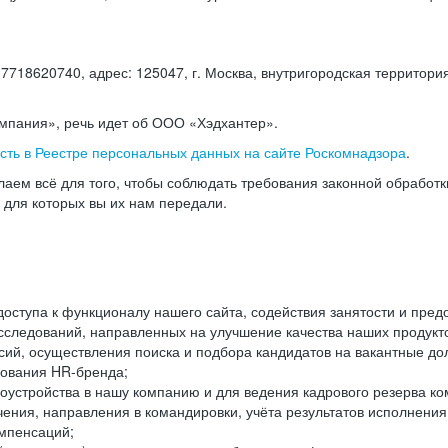
18620740, адрес: 125047, г. Москва, внутригородская территория
омпания», речь идет об ООО «Хэдхантер».
есть в Реестре персональных данных на сайте Роскомнадзора
.
аем всё для того, чтобы соблюдать требования законной обработ
, для которых вы их нам передали.
ступа к функционалу нашего сайта, содействия занятости и пред
следований, направленных на улучшение качества наших продуктов
ий, осуществления поиска и подбора кандидатов на вакантные дол
ования HR-бренда;
оустройства в нашу компанию и для ведения кадрового резерва ко
чения, направления в командировки, учёта результатов исполнени
омпенсаций;