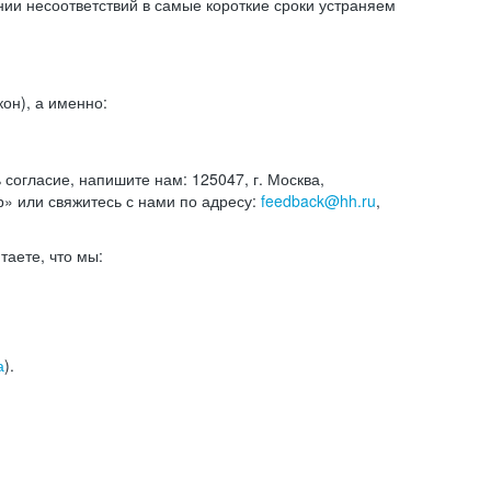
и несоответствий в самые короткие сроки устраняем
он), а именно:
ь согласие, напишите нам: 125047, г. Москва,
р» или свяжитесь с нами по адресу:
feedback@hh.ru
,
итаете, что мы:
а
).