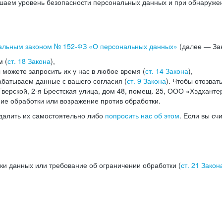
аем уровень безопасности персональных данных и при обнаружени
альным законом №
152-ФЗ
«О персональных данных»
(далее — Зак
м (
ст. 18 Закона
),
можете запросить их у нас в любое время (
ст. 14 Закона
),
абатываем данные с вашего согласия (
ст. 9 Закона
). Чтобы отозват
верской, 2-я Брестская улица, дом 48, помещ. 25, ООО «Хэдханте
ние обработки или возражение против обработки.
далить их самостоятельно либо
попросить нас об этом
. Если вы сч
ки данных или требование об ограничении обработки (
ст. 21 Закон