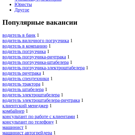
Юристы
Другое
Популярные вакансии
водитель в банк
1
водитель вилочного погрузчика
1
водитель в компанию
1
водитель погрузчика
1
водитель погрузчика-ричтрака
1
водитель погрузчика-штабелера
1
водитель погрузчика-электроштабелера
1
водитель ричтрака
1
водитель спецтехники
1
водитель трактора
1
водитель штабелера
1
водитель электроштабелера
1
водитель электроштабелера-ричтрака
1
клиентский менеджер
1
комбайнер
1
консультант по работе с клиентами
1
консультант по телефону
1
машинист
1
машинист автогрейдера
1