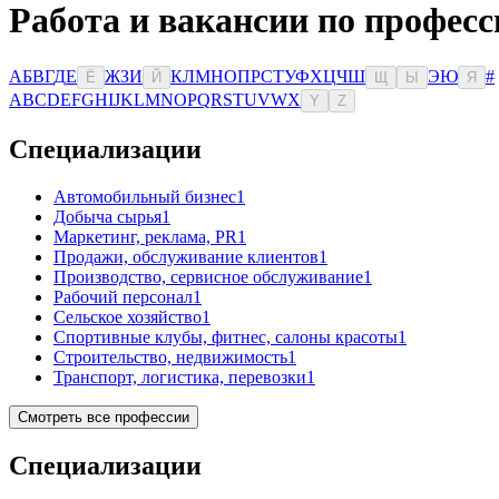
Работа и вакансии по профес
А
Б
В
Г
Д
Е
Ж
З
И
К
Л
М
Н
О
П
Р
С
Т
У
Ф
Х
Ц
Ч
Ш
Э
Ю
#
Ё
Й
Щ
Ы
Я
A
B
C
D
E
F
G
H
I
J
K
L
M
N
O
P
Q
R
S
T
U
V
W
X
Y
Z
Специализации
Автомобильный бизнес
1
Добыча сырья
1
Маркетинг, реклама, PR
1
Продажи, обслуживание клиентов
1
Производство, сервисное обслуживание
1
Рабочий персонал
1
Сельское хозяйство
1
Спортивные клубы, фитнес, салоны красоты
1
Строительство, недвижимость
1
Транспорт, логистика, перевозки
1
Смотреть все профессии
Специализации