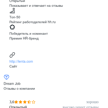
Открытый
Показывает и отвечает на отзывы
Луцк
Севастополь
Симферополь
Сумы
Топ-50
Тернополь
Ужгород
Рейтинг работодателей hh.ru
Харьков
Херсон
Хмельницкий
Черкассы
Победитель и номинант
Черновцы
Чернигов
Премия HR-бренд
Ленинградская
Ханты-Мансийск
область
Тольятти
Дудинка
(Красноярский край)
http://lenta.com
Тура (Красноярский
Агинское
Сайт
край)
(Забайкальский АО)
Усть-Ордынский
Палана
Анадырь
Сочи
Dream Job
Норильск
Дзержинск
Отзывы о компании
(Нижегородская
область)
Арзамас
Саров
3,6
хорошо
Обнинск
Салехард
Открытый
высоко ценит отзывы