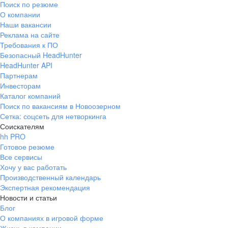
Поиск по резюме
Краснознаменск
Ладушкин
(Калининградская
О компании
область)
Наши вакансии
Мамоново
Неман
Реклама на сайте
Требования к ПО
Нестеров
Озерск
Безопасный HeadHunter
(Калининградская
область)
HeadHunter API
Партнерам
Пионерский
Полесск
Инвесторам
Правдинск
Светлогорск
Каталог компаний
(Калининградская
Поиск по вакансиям в Новоозерном
область)
Сетка: соцсеть для нетворкинга
Светлый
Славск
Соискателям
Советск
Черняховск
hh PRO
(Калининградская
Готовое резюме
область)
Все сервисы
Республика Коми
Воркута
Хочу у вас работать
Вуктыл
Емва
Производственный календарь
Экспертная рекомендация
Инта
Микунь
Новости и статьи
Печора
Сосногорск
Блог
Усинск
Ухта
О компаниях в игровой форме
Новгородская
Боровичи