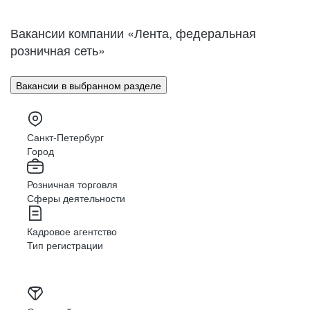
Нижний Новгород
Великий Новгород
Омск
Орел
Вакансии компании «Лента, федеральная
Оренбург
Пенза
розничная сеть»
Пермь
Петрозаводск
Псков
Ростов-на-Дону
Вакансии в выбранном разделе
Рязань
Самара
Саратов
Якутск
Южно-Сахалинск
Владикавказ
Санкт-Петербург
Смоленск
Ставрополь
Город
Тамбов
Казань
Розничная торговля
Тверь
Томск
Сферы деятельности
Кызыл
Тула
Тюмень
Ижевск
Кадровое агентство
Ульяновск
Уфа
Тип регистрации
Хабаровск
Абакан
Челябинск
Грозный
Чита
Чебоксары
Ярославль
Луганск