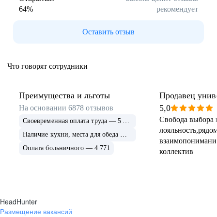
64
%
рекомендует
Буркина Фасо
Минск
Гомель
Могилев
Оставить отзыв
Витебск
Гродно
Брест
Архангельская
область
Что говорят сотрудники
Каргополь
Коряжма
Котлас
Мезень
Мирный
Новодвинск
Преимущества и льготы
Продавец унив
(Архангельская
5,0
На основании
6878
отзывов
область)
Свобода выбора 
Своевременная оплата труда — 5 675
Няндома
Онега
лояльность,рядом
Северодвинск
Сольвычегодск
Наличие кухни, места для обеда — 4 999
взаимопонимани
Шенкурск
Калининградская
Оплата больничного — 4 771
коллектив
область
Багратионовск
Балтийск
Гвардейск
Гурьевск
(Калининградская
область)
HeadHunter
Гусев
Зеленоградск
Размещение вакансий