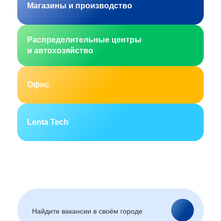
Магазины и производство
Распределительные центры
и автохозяйство
Офис
Lenta Tech
Москва
Санкт-Петербург
Екатеринбург
Новосибирск
Горно-Алтайск
Барнаул
Благовещенск
Архангельск
(Амурская область)
Астрахань
Белгород