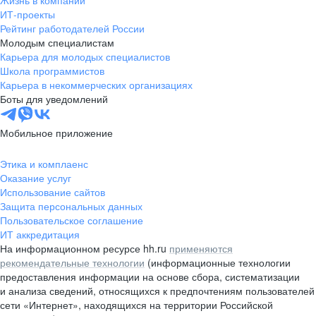
Жизнь в компании
область
ИТ-проекты
Рейтинг работодателей России
Валдай
Малая Вишера
Молодым специалистам
Окуловка
Пестово
Карьера для молодых специалистов
Сольцы
Старая Русса
Школа программистов
Карьера в некоммерческих организациях
Холм
Чудово
Боты для уведомлений
Мурманская область
Апатиты
Гаджиево
Заозерск
Мобильное приложение
Заполярный
Кандалакша
Кировск (Мурманская
Ковдор
Этика и комплаенс
область)
Оказание услуг
Кола
Мончегорск
Использование сайтов
Защита персональных данных
Оленегорск
Островной
Пользовательское соглашение
Полярные Зори
Полярный
ИТ аккредитация
Североморск
Снежногорск
На информационном ресурсе hh.ru
применяются
Республика Карелия
Беломорск
рекомендательные технологии
(информационные технологии
предоставления информации на основе сбора, систематизации
Кемь
Кондопога
и анализа сведений, относящихся к предпочтениям пользователей
Костомукша
Лахденпохья
сети «Интернет», находящихся на территории Российской
Медвежьегорск
Олонец