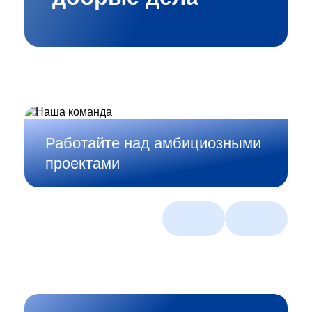
Работайте над амбициозными
Создавайте смелые
проектами
ИТ‑решения