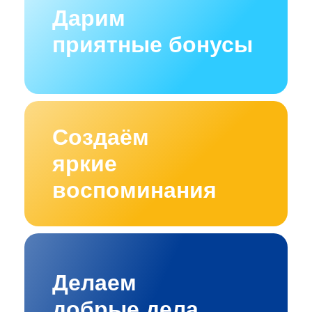
Дарим
приятные бонусы
Создаём
яркие
воспоминания
Делаем
добрые дела