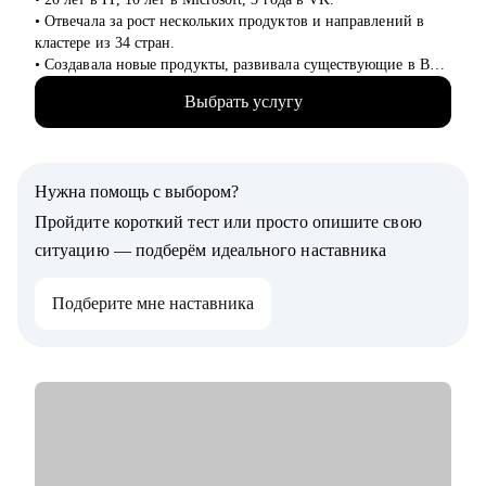
• Отвечала за рост нескольких продуктов и направлений в
кластере из 34 стран.
• Создавала новые продукты, развивала существующие в B2B
и B2C.
Выбрать услугу
• Управляла портфелем из 30 продуктов.
• Помогаю стартапам.
С чем помогу:
Нужна помощь с выбором?
• Проверить ваши скиллы и разработать план роста.
• Подготовить к собеседованиям, тестовым и самой работе.
Пройдите короткий тест или просто опишите свою
• Найти ваши точки роста и оптимальное применение ваших
ситуацию — подберём идеального наставника
текущих скиллов.
• Построить или доработать стратегию продукта.
Подберите мне наставника
• Понять, что делать дальше, если появилась идея продукта
• Найти зону кратного роста для вашего продукта, помочь
посчитать рынок.
• Определить слабые места и минимизировать риски вашего
продукта и бизнеса
Кому могу помочь:
• Начинающим карьеру продакта.
• Профессионалам из смежных отраслей (маркетинг, развитие