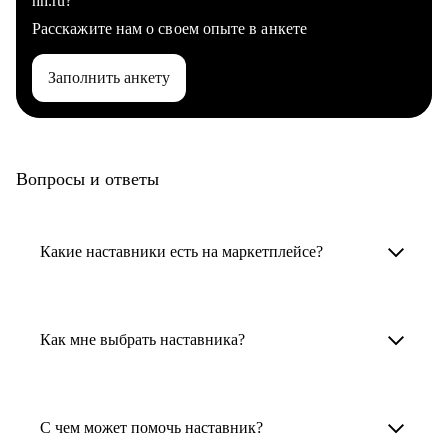
hh.ru?
Расскажите нам о своем опыте в анкете
Заполнить анкету
Вопросы и ответы
Какие наставники есть на маркетплейсе?
Карьерные наставники — это HR-
специалисты, карьерные консультанты,
Как мне выбрать наставника?
психологи, резюмерайтеры и менторы.
Умный поиск поможет в три клика выбрать
Менторы работают в ИТ, дизайне, других
наставника для достижения вашей цели.
С чем может помочь наставник?
узкоспециализированных сферах. Они