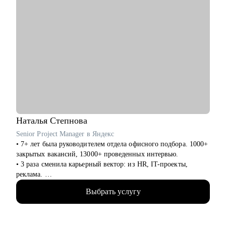
Наталья
Степнова
Senior Project Manager в Яндекс
• 7+ лет была руководителем отдела офисного подбора. 1000+
закрытых вакансий, 13000+ проведенных интервью.
• 3 раза сменила карьерный вектор: из HR, IT-проекты,
реклама.
• 4 года в Яндексе, сменила направление и повысила грейд.
Выбрать услугу
• Управляла крупными проектами для Яндекс Еды.
• Сейчас делаю проекты для Рекламной сети Яндекса (60 000+
пользователей), в том числе стратегические и bizdev
инициативы.