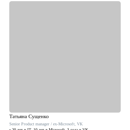
• 7+ лет консультирую по темам создания сильного резюме и
успешного прохождения интервью в крупную компанию, в
том числе в IT.
С чем помогу:
• Сделать сильное резюме, которое Вас выделит среди тысяч
кандидатов
• Расскажу как успешно пройти интервью с возможностью
тренировки на реальных вопросах и кейсах
• Помогу с сопроводительным письмом чтобы Вы стали
заметнее среди других кандидатов на вакансию
• Дам проверенные советы как искать работу
• Помогу понять куда и как перейти в другую сферу карьеры,
если текущая уже не драйвит
• Как перейти в направление project менеджмента, строить
свой карьерный трек
Кому могу помочь:
• Специалистам в сфере маркетинга, IT, продаж
Татьяна
Сущенко
Senior Product manager / ex-Microsoft, VK
• 20 лет в IT, 10 лет в Microsoft, 3 года в VK.