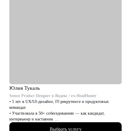
бизнеса, дизайн), переходящим в управление продуктом.
• Опытным менеджерам продукта.
• Владельцам стартапа.
Юлия
Тукаль
Senior Product Designer в Яндекс / ex-HeadHunter
• 5 лет в UX/UI-дизайне, IT-рекрутинге и продуктовых
командах
• Участвовала в 50+ собеседованиях — как кандидат,
интервьюер и наставник
• Работала над B2C- и B2B-сервисами в экосистемах с
Выбрать услугу
миллионами пользователей