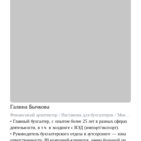
Avito, SuperJob и др.)
С чем помогу:
• Помогу создать продающее резюме для поиска работы, с
учетом сложности и особенностей рынка
• Подготовлю к собеседованию с рекрутером/нанимающим
менеджером, чтобы вы с минимальным уровнем стресса
получили результат
• Расскажу об эффективном найме и удержании сотрудников
в компании (для компаний и менеджеров, кто хочет
эффективно инвестировать деньги бизнеса и не тратить на
вечный найм)
• Расскажу о формировании и управлении командой (0-100+
сотрудников). Темы: как построить команду с нуля, как
внедрить управление результативностью, полный цикл HR и
выстроить аналитику HR
Галина
Бычкова
Кому могу помочь:
Финансовый архитектор / Наставник для бухгалтеров / Ментор для финансовых специалистов
• Специалистам всех уровней и позиций в сфере розница,
• Главный бухгалтер, с опытом более 25 лет в разных сферах
FMCG, маркетинг, IT
деятельности, в т.ч. в холдинге с ВЭД (импорт/экспорт).
• Руководителям среднего и высшего звена сфер описанных
• Руководитель бухгалтерского отдела в аутсорсинге — зона
выше
ответственности: 80 компаний-клиентов, имею большой опыт